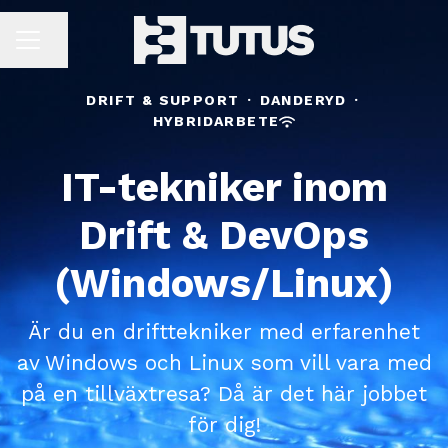
Dela sidan
KARRIÄRMENY
DRIFT & SUPPORT
·
DANDERYD
·
HYBRIDARBETE
IT-tekniker inom
Drift & DevOps
(Windows/Linux)
Är du en drifttekniker med erfarenhet
av Windows och Linux som vill vara med
på en tillväxtresa? Då är det här jobbet
för dig!