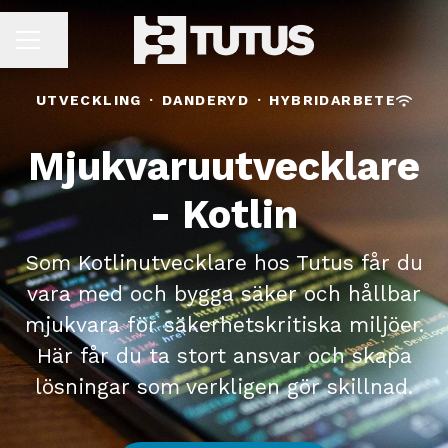
Dela sidan
KARRIÄRMENY
UTVECKLING
·
DANDERYD
·
HYBRIDARBETE
Mjukvaruutvecklare
- Kotlin
Som Kotlinutvecklare hos Tutus får du
vara med och bygga säker och hållbar
mjukvara för säkerhetskritiska miljöer.
Här får du ta stort ansvar och skapa
lösningar som verkligen gör skillnad.