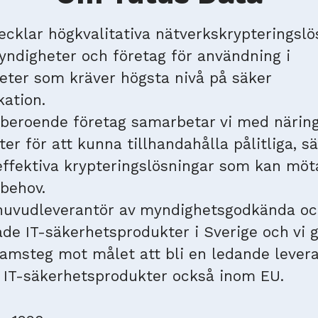
ecklar högkvalitativa nätverkskrypteringslö
myndigheter och företag för användning i
ter som kräver högsta nivå på säker
ation.
beroende företag samarbetar vi med näring
er för att kunna tillhandahålla pålitliga, s
ffektiva krypteringslösningar som kan möt
behov.
huvudleverantör av myndighetsgodkända o
rade IT-säkerhetsprodukter i Sverige och vi 
ramsteg mot målet att bli en ledande lever
IT-säkerhetsprodukter också inom EU.