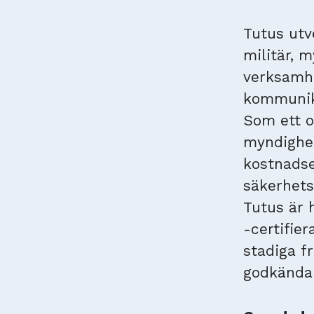
Tutus utv
militär, 
verksamhe
kommunik
Som ett o
myndighet
kostnadse
säkerhets
Tutus är 
-certifie
stadiga f
godkända 