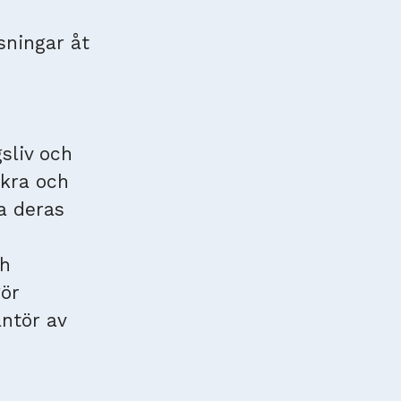
sningar åt
sliv och
äkra och
a deras
ch
gör
antör av